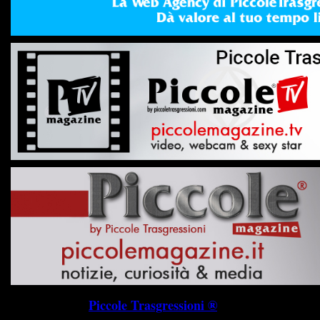
Piccole Trasgressioni ®
P.I. 019745703