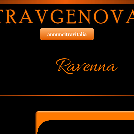
annuncitravitalia
Ravenna