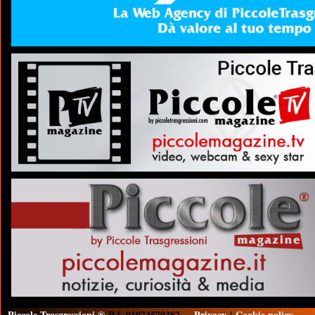
Piccole Trasgressioni ®
P.I. 01974570382
Privacy
|
Cookie policy