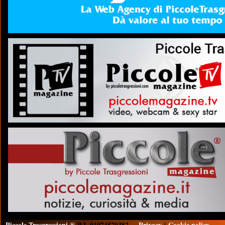
Piccole Trasgressioni ®
P.I. 01974570382
Privacy
|
Cookie policy